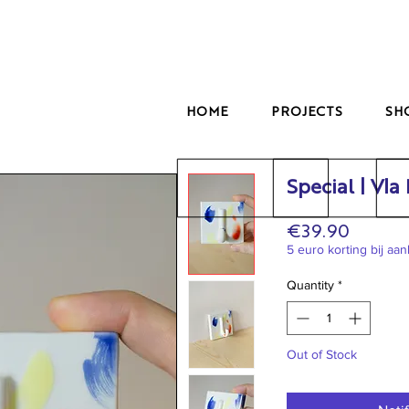
HOME
PROJECTS
SH
Special | Vla 
Price
€39.90
5 euro korting bij aa
Quantity
*
Out of Stock