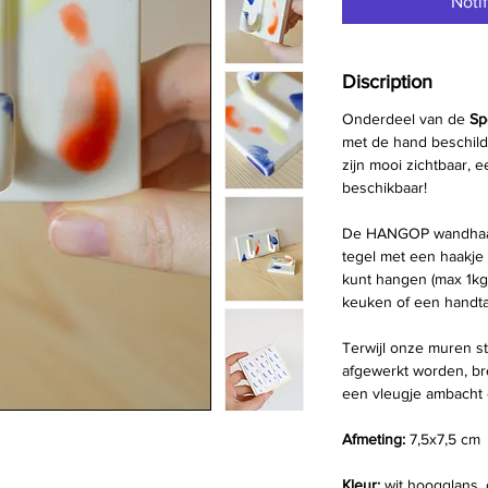
Noti
Discription
Onderdeel van de
Sp
met de hand beschild
zijn mooi zichtbaar, 
beschikbaar!
De HANGOP wandhaak 
tegel met een haakje 
kunt hangen (max 1kg)
keuken of een handta
Terwijl onze muren s
afgewerkt worden, b
een vleugje ambacht en
Afmeting:
7,5x7,5 cm
Kleur:
wit hoogglans, 