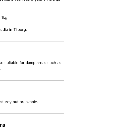
 1kg
dio in Tilburg.
lso suitable for damp areas such as
.
sturdy but breakable.
rns