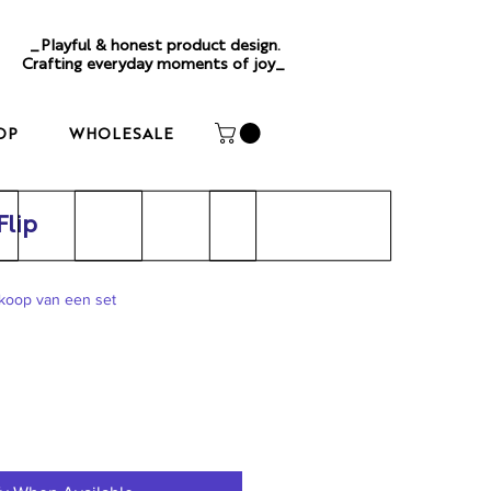
_Playful & honest product design.
Crafting everyday moments of joy_
OP
WHOLESALE
Flip
nkoop van een set