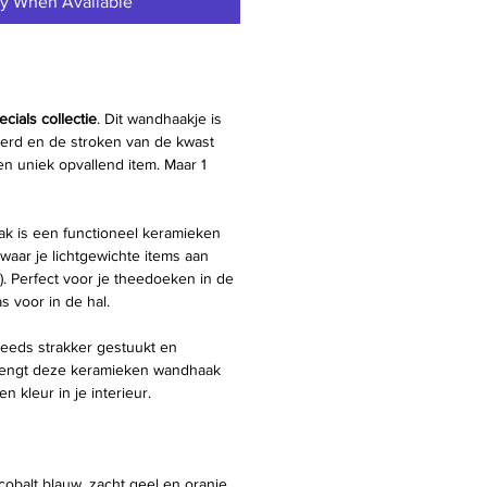
fy When Available
ecials collectie
. Dit wandhaakje is
erd en de stroken van de kwast
een uniek opvallend item. Maar 1
is een functioneel keramieken
waar je lichtgewichte items aan
. Perfect voor je theedoeken in de
s voor in de hal.
teeds strakker gestuukt en
rengt deze keramieken wandhaak
 kleur in je interieur.
cobalt blauw, zacht geel en oranje