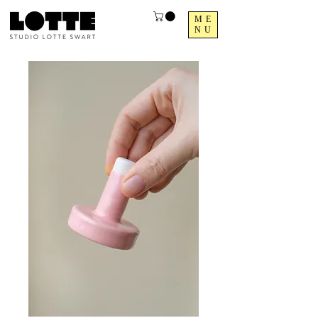
ME
NU