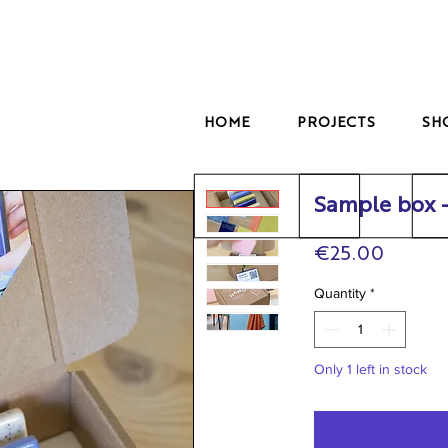
HOME
PROJECTS
SH
Sample box
Price
€25.00
Quantity
*
Only 1 left in stock