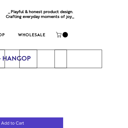
_Playful & honest product design.
Crafting everyday moments of joy_
OP
WHOLESALE
 - HANGOP
Add to Cart