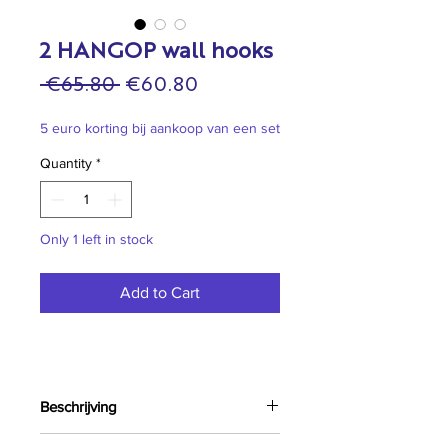
2 HANGOP wall hooks
Regular
Sale
 €65.80 
€60.80
Price
Price
5 euro korting bij aankoop van een set
Quantity
*
Only 1 left in stock
Add to Cart
Beschrijving
SET VAN 2 HAAKJES. De HANGOP