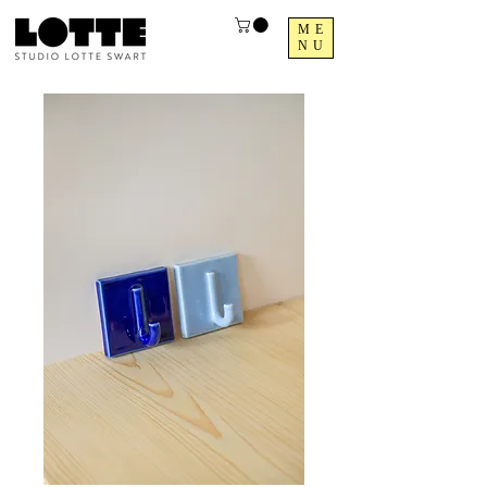
ME
NU