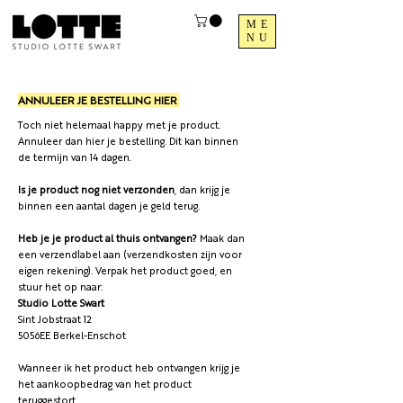
ME
NU
ANNULEER JE BESTELLING HIER
Toch niet helemaal happy met je product.
Annuleer dan hier je bestelling. Dit kan binnen
de termijn van 14 dagen.
Is je product nog niet verzonden
, dan krijg je
binnen een aantal dagen je geld terug.
Heb je je product al thuis ontvangen?
Maak dan
een verzendlabel aan (verzendkosten zijn voor
eigen rekening). Verpak het product goed, en
stuur het op naar:
Studio Lotte Swart
Sint Jobstraat 12
5056EE Berkel-Enschot
Wanneer ik het product heb ontvangen krijg je
het aankoopbedrag van het product
teruggestort.