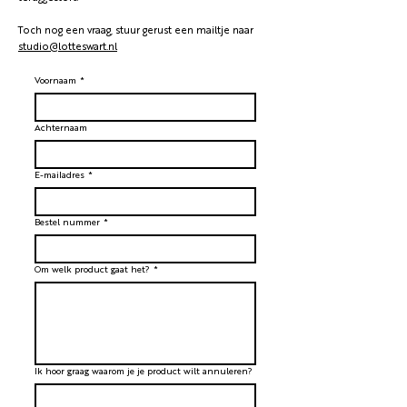
Toch nog een vraag, stuur gerust een mailtje naar
studio@lotteswart.nl
Voornaam
*
Achternaam
E-mailadres
*
Bestel nummer
*
Om welk product gaat het?
*
Ik hoor graag waarom je je product wilt annuleren?