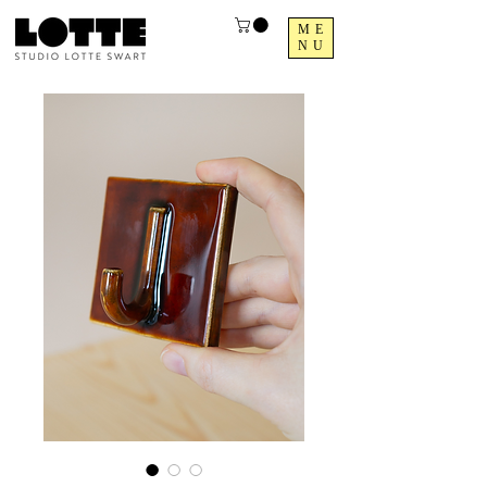
ME
NU