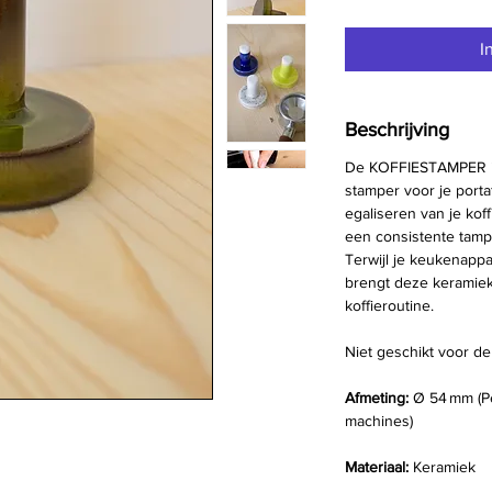
I
Beschrijving
De KOFFIESTAMPER i
stamper voor je porta
egaliseren van je kof
een consistente tamp
Terwijl je keukenappa
brengt deze keramiek
koffieroutine.
Niet geschikt voor de
Afmeting:
Ø 54 mm (Per
machines)
Materiaal:
Keramiek