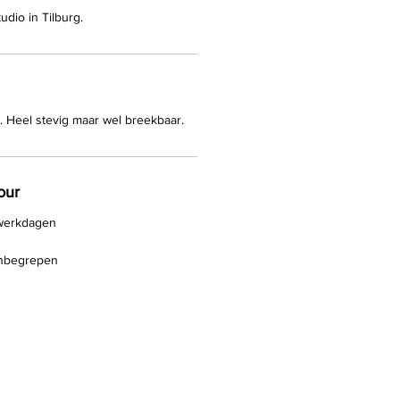
udio in Tilburg.
. Heel stevig maar wel breekbaar.
our
 werkdagen
 inbegrepen
Home
rojecten
hop