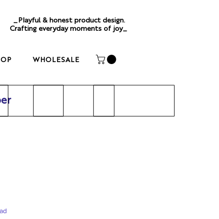
_Playful & honest product design.
Crafting everyday moments of joy_
HOP
WHOLESALE
per
aad