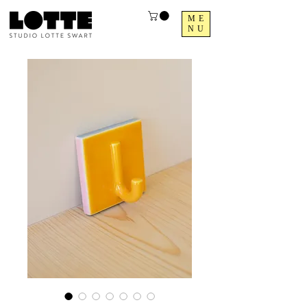
ME
NU