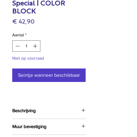
Special | COLOR
BLOCK
Prijs
€ 42,90
Aantal
*
Niet op voorraad
Seintje wanneer beschikbaar
Beschrijving
Onderdeel van de
Specials collectie
.
Muur bevestiging
Dit wandhaakje is met de hand
beschilderd beide zijkanten zijn roze